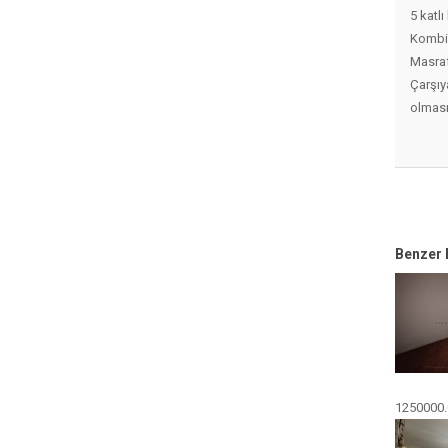
5 katl
Kombil
Masraf
Çarşıy
olması
Benzer 
1250000.