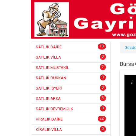
10
SATILIK DAİRE
Gözde
0
SATILIK VİLLA
Bursa 
2
SATILIK MUSTAKİL
3
SATILIK DÜKKAN
0
SATILIK İŞYERİ
3
SATILIK ARSA
0
SATILIK DEVREMÜLK
22
KİRALIK DAİRE
0
KİRALIK VİLLA