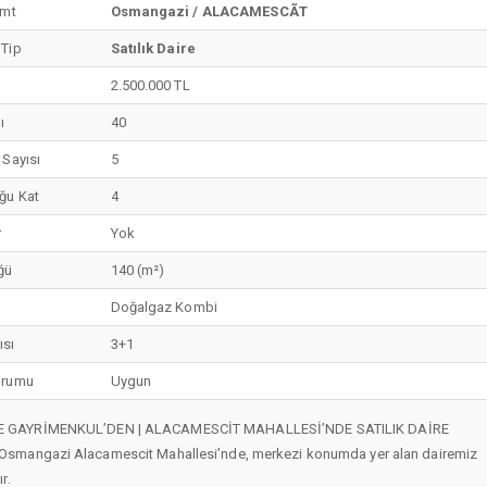
emt
Osmangazi / ALACAMESCÃT
 Tip
Satılık Daire
2.500.000 TL
ı
40
 Sayısı
5
ğu Kat
4
r
Yok
ğü
140 (m²)
Doğalgaz Kombi
ısı
3+1
urumu
Uygun
 GAYRİMENKUL’DEN | ALACAMESCİT MAHALLESİ’NDE SATILIK DAİRE
Osmangazi Alacamescit Mahallesi’nde, merkezi konumda yer alan dairemiz
ır.