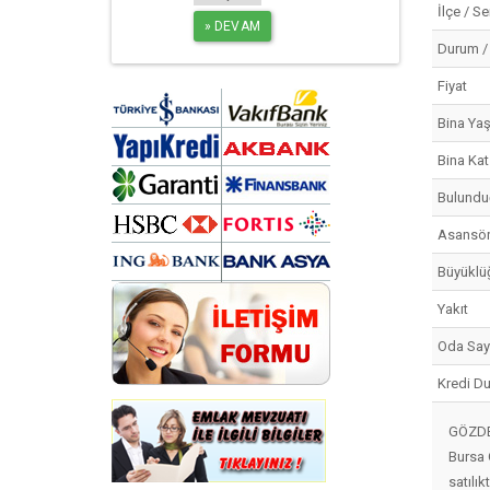
İlçe / S
Durum /
Fiyat
Bina Yaş
Bina Kat
Bulundu
Asansö
Büyüklü
Yakıt
Oda Say
Kredi D
GÖZDE
Bursa 
satılıkt