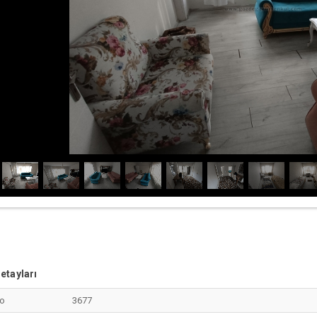
etayları
No
3677