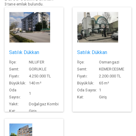
3 tane emlak bulundu.
Satılık Dükkan
Satılık Dükkan
İlçe:
NILUFER
İlçe:
Osmangazi
Semt:
GORUKLE
Semt:
KEMERCESME
Fiyatı:
4.250.000 TL
Fiyatı:
2.200.000 TL
Büyüklük:
140 m²
Büyüklük:
65 m²
Oda
Oda Sayısı:
1
1
Sayısı:
Kat:
Giriş
Yakıt:
Doğalgaz Kombi
Kat:
Giriş