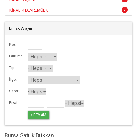
0
KİRALIK DEVREMÜLK
Emlak Arayın
Kod:
Durum:
Tip:
İlçe:
Semt:
Fiyat:
-
Bursa Satılık Dükkan