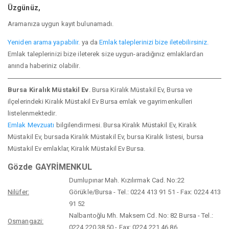
Üzgünüz,
Aramanıza uygun kayıt bulunamadı.
Yeniden arama yapabilir.
ya da
Emlak taleplerinizi bize iletebilirsiniz.
Emlak taleplerinizi bize ileterek size uygun-aradığınız emlaklardan
anında haberiniz olabilir.
Bursa Kiralık Müstakil Ev
. Bursa Kiralık Müstakil Ev, Bursa ve
ilçelerindeki Kiralık Müstakil Ev Bursa emlak ve gayrimenkulleri
listelenmektedir.
Emlak
Mevzuatı
bilgilendirmesi. Bursa Kiralık Müstakil Ev, Kiralık
Müstakil Ev, bursada Kiralık Müstakil Ev, bursa Kiralık listesi, bursa
Müstakil Ev emlaklar, Kiralık Müstakil Ev Bursa.
Gözde GAYRİMENKUL
Dumlupınar Mah. Kızılırmak Cad. No:22
Nilüfer:
Görükle/Bursa - Tel.: 0224 413 91 51 - Fax: 0224 413
91 52
Nalbantoğlu Mh. Maksem Cd. No: 82 Bursa - Tel.:
Osmangazi:
0224 220 38 50 - Fax: 0224 221 46 86