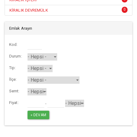
0
KİRALIK DEVREMÜLK
Emlak Arayın
Kod:
Durum:
Tip:
İlçe:
Semt:
Fiyat:
-