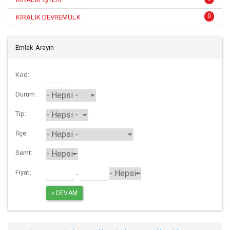
0
KİRALIK DEVREMÜLK
Emlak Arayın
Kod:
Durum:
Tip:
İlçe:
Semt:
Fiyat:
-