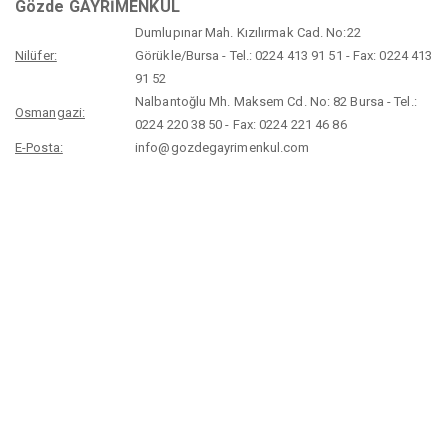
Gözde GAYRİMENKUL
Dumlupınar Mah. Kızılırmak Cad. No:22
Nilüfer:
Görükle/Bursa - Tel.: 0224 413 91 51 - Fax: 0224 413
91 52
Nalbantoğlu Mh. Maksem Cd. No: 82 Bursa - Tel.:
Osmangazi:
0224 220 38 50 - Fax: 0224 221 46 86
E-Posta:
info@gozdegayrimenkul.com