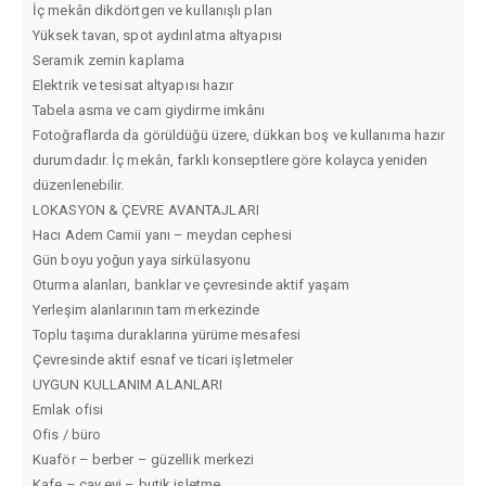
İç mekân dikdörtgen ve kullanışlı plan
Yüksek tavan, spot aydınlatma altyapısı
Seramik zemin kaplama
Elektrik ve tesisat altyapısı hazır
Tabela asma ve cam giydirme imkânı
Fotoğraflarda da görüldüğü üzere, dükkan boş ve kullanıma hazır
durumdadır. İç mekân, farklı konseptlere göre kolayca yeniden
düzenlenebilir.
LOKASYON & ÇEVRE AVANTAJLARI
Hacı Adem Camii yanı – meydan cephesi
Gün boyu yoğun yaya sirkülasyonu
Oturma alanları, banklar ve çevresinde aktif yaşam
Yerleşim alanlarının tam merkezinde
Toplu taşıma duraklarına yürüme mesafesi
Çevresinde aktif esnaf ve ticari işletmeler
UYGUN KULLANIM ALANLARI
Emlak ofisi
Ofis / büro
Kuaför – berber – güzellik merkezi
Kafe – çay evi – butik işletme