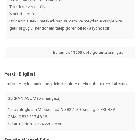
Teknik servis / atölye
Market – büfe
Bölgenin sürekli hareketli yapısı, cami ve meydan etkisiyle kira
getirisi güçlü, her dönem talep gören bir lokasyondadır.
Bu emlak
11293
defa görüntülenmiştir.
Yetkili Bilgileri
Emlak ile ilgili olarak aşağıdaki yetkili ile direkt irtibata geçebilirsiniz.
SERKAN ASLIM (osmangazi)
Nalbantoglu mh Maksem cd No:82\1-B Osmangazi\BURSA
GSM: 0 532 337 48 18
Sabit Telefon: 0 224 220 38 50
Emlağa Müracat Edin