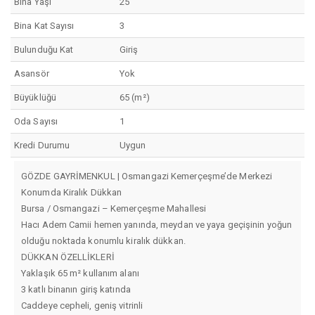
Bina Yaşı
25
Bina Kat Sayısı
3
Bulunduğu Kat
Giriş
Asansör
Yok
Büyüklüğü
65 (m²)
Oda Sayısı
1
Kredi Durumu
Uygun
GÖZDE GAYRİMENKUL | Osmangazi Kemerçeşme’de Merkezi
Konumda Kiralık Dükkan
Bursa / Osmangazi – Kemerçeşme Mahallesi
Hacı Adem Camii hemen yanında, meydan ve yaya geçişinin yoğun
olduğu noktada konumlu kiralık dükkan.
DÜKKAN ÖZELLİKLERİ
Yaklaşık 65 m² kullanım alanı
3 katlı binanın giriş katında
Caddeye cepheli, geniş vitrinli