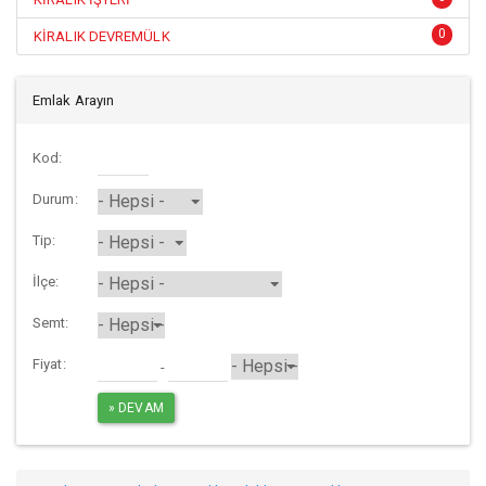
0
KİRALIK DEVREMÜLK
Emlak Arayın
Kod:
Durum:
Tip:
İlçe:
Semt:
Fiyat:
-