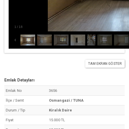
1
/
18
TAM EKRAN GÖSTER
Emlak Detayları
Emlak No
3656
İlçe / Semt
Osmangazi / TUNA
Durum / Tip
Kiralık Daire
Fiyat
15.000 TL