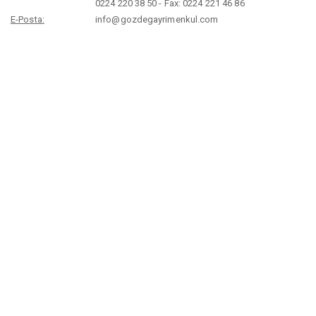
0224 220 38 50 - Fax: 0224 221 46 86
E-Posta:
info@gozdegayrimenkul.com