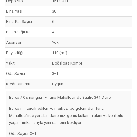
Depozito
15.000 TL
Bina Yaşı
30
Bina Kat Sayısı
6
Bulunduğu Kat
4
Asansör
Yok
Büyüklüğü
110 (m²)
Yakıt
Doğalgaz Kombi
Oda Sayısı
3+1
Kredi Durumu
Uygun
Bursa / Osmangazi – Tuna Mahallesinde Satılık 3+1 Daire
Bursa’nın tercih edilen ve merkezi bölgelerinden Tuna
Mahallesi’nde yer alan dairemiz, geniş kullanım alanı ve konforlu
yaşam imkânlarıyla yeni sahibini bekliyor.
Oda Sayısı: 3+1