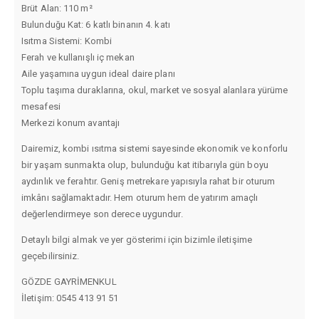
Brüt Alan: 110 m²
Bulunduğu Kat: 6 katlı binanın 4. katı
Isıtma Sistemi: Kombi
Ferah ve kullanışlı iç mekan
Aile yaşamına uygun ideal daire planı
Toplu taşıma duraklarına, okul, market ve sosyal alanlara yürüme
mesafesi
Merkezi konum avantajı
Dairemiz, kombi ısıtma sistemi sayesinde ekonomik ve konforlu
bir yaşam sunmakta olup, bulunduğu kat itibarıyla gün boyu
aydınlık ve ferahtır. Geniş metrekare yapısıyla rahat bir oturum
imkânı sağlamaktadır. Hem oturum hem de yatırım amaçlı
değerlendirmeye son derece uygundur.
Detaylı bilgi almak ve yer gösterimi için bizimle iletişime
geçebilirsiniz.
GÖZDE GAYRİMENKUL
İletişim: 0545 413 91 51